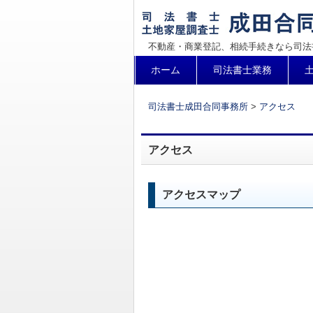
不動産・商業登記、相続手続きなら司法
コ
ホーム
司法書士業務
メインメニュー
ン
テ
司法書士成田合同事務所
>
アクセス
ン
ツ
アクセス
へ
移
動
アクセスマップ