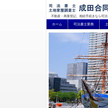
不動産・商業登記、相続手続きなら司法
コ
ホーム
司法書士業務
メインメニュー
ン
テ
ン
ツ
へ
移
動